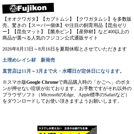
【オオクワガタ】【カブトムシ】【クワガタムシ】を多数販
売。驚きの【スーパー個体】や注目の飼育用品【昆虫ゼリ
ー】【昆虫マット】【菌糸ビン】【産卵材】など400以上の
商品が選べる人気のフジコン公式通販サイト
2026年8月13日～8月16日を夏期休暇とさせていただきます
土埋めレイシ材 新発売
直営店は11月～3月まで火・水曜日が定休日になります。
※スマホ版
Google Chrome
で商品購入時の「かごへ」のボタ
ンが押せない症状が出ております。お手数ですがそれ以外の
ブラウザソフト（MicrosoftのEdge、Apple標準のSafariなど）
をダウンロードしてお使い頂きますようお願いします。