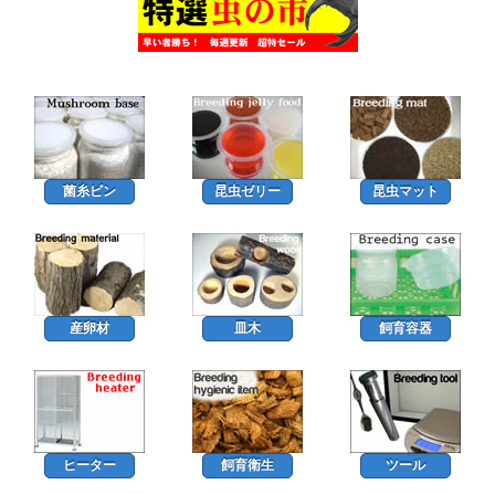
菌糸ビン
昆虫ゼリー
昆虫マット
産卵材
皿木
飼育容器
ヒーター
飼育衛生
ツール