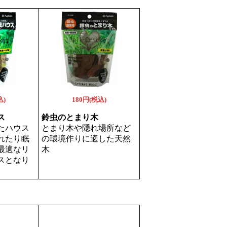
込)
180円(税込)
ス
鈴虫のとまり木
たハウス
とまり木や隠れ場所など
れたり眠
の環境作りに適した天然
最適なリ
木
スとなり