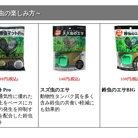
く虫の楽しみ方～
80円(税込)
140円(税込)
330円(税
Pro
スズ虫のエサ
鈴虫のエサBIG
通気性に優れた
動物性タンパク質を多く
土をベースにカ
含み鈴虫の共食い軽減に
の発生を抑制す
も効果的
を配合した鈴虫
ト