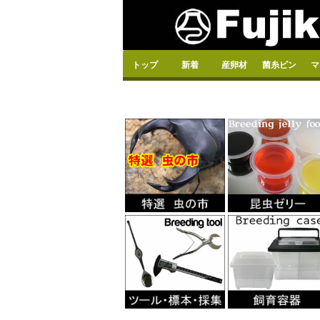
トップ
新着
産卵材
菌糸ビン
マ
特選 虫の市
SALE
菌糸ビン
ゼリー
マット
産卵材
容器
温室
イベントセット
特選 虫の市
ＳＡＬＥ
オオヒラタケ（
ヒラタケ（DEB
カワラタケ
カ
ク
成
添