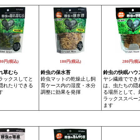
80円(税込)
180円(税込)
280円(税
れ草むら
鈴虫の保水苔
鈴虫の快眠ハウ
ラックスしてと
鈴虫マットの乾燥止し飼
ヤシ繊維ででき
隠れたりできる
育ケース内の湿度・水分
は、虫たちの隠
す
調整に効果を発揮
る場所として、
ラックススペー
ます