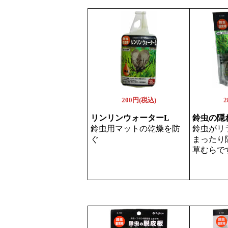
200円(税込)
2
リンリンウォーターL
鈴虫の隠
鈴虫用マットの乾燥を防
鈴虫がリ
ぐ
まったり
草むらで