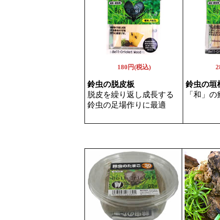
180円(税込)
2
鈴虫の脱皮板
鈴虫の垣
脱皮を繰り返し成長する
「和」の
鈴虫の足場作りに最適