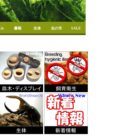
ール
書籍
生体
虫の市
SALE
スーパー個体
カラーアイ
国産成虫
外国産クワガタ成虫
外国産カブト成虫
国産幼虫
外国産クワガタ幼虫
外国産カブト幼虫
定番生体