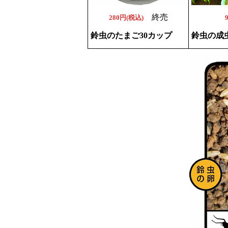
終売
280円(税込)
鈴虫のたまご30カップ
鈴虫の成