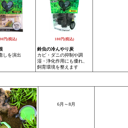
80円(税込)
180円(税込)
根
鈴虫の冷んやり炭
癒しを演出
カビ・ダニの抑制や調
湿・浄化作用にも優れ、
飼育環境を整えます
6月～8月