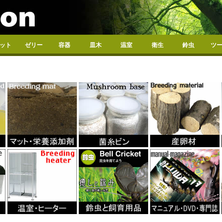
ット
ゼリー
容器
皿木
温室
衛生
鈴虫
ツ
DH）
URO）
ブト幼虫飼育
ワガタ幼虫飼育
虫管理
加剤
ワイドカップ
16g
30g
65g