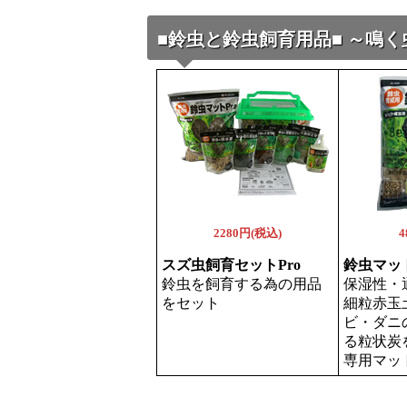
■鈴虫と鈴虫飼育用品■ ～鳴
2280円(税込)
4
スズ虫飼育セットPro
鈴虫マット
鈴虫を飼育する為の用品
保湿性・
をセット
細粒赤玉
ビ・ダニ
る粒状炭
専用マッ